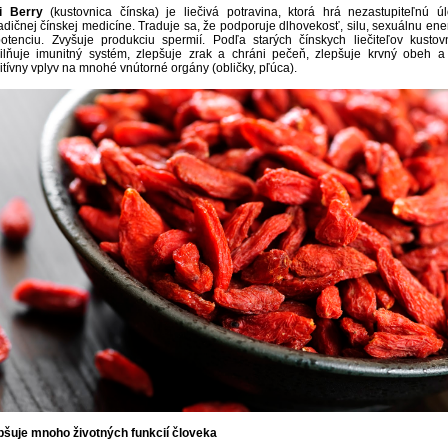
i Berry
(kustovnica čínska) je liečivá potravina, ktorá hrá nezastupiteľnú ú
radičnej čínskej medicíne. Traduje sa, že podporuje dlhovekosť, silu, sexuálnu ene
otenciu. Zvyšuje produkciu spermií. Podľa starých čínskych liečiteľov kustov
ilňuje imunitný systém, zlepšuje zrak a chráni pečeň, zlepšuje krvný obeh 
itívny vplyv na mnohé vnútorné orgány (obličky, pľúca).
pšuje mnoho životných funkcií človeka