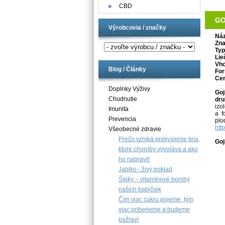
CBD
GO
Výrobcovia / značky
Náz
Zna
Typ
Lie
Vho
Blog / Články
For
Ce
Doplnky Výživy
Goj
Chudnutie
dru
izo
Imunita
a f
Prevencia
plo
htt
Všeobecné zdravie
Prečo vzniká prekyslenie tela,
Goj
ktoré choroby vyvoláva a ako
ho napraviť
Jablko - živý poklad
Šípky – vitamínové bomby
našich babičiek
Čím viac cukru pojeme, tým
viac priberieme a budeme
pažraví