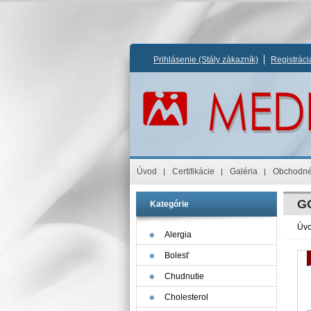
Prihlásenie
(Stály zákazník)
Registrác
Úvod
Certifikácie
Galéria
Obchodné
G
Kategórie
Úv
Alergia
Bolesť
Chudnutie
Cholesterol