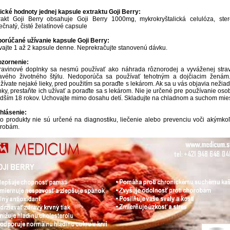
ické hodnoty jednej kapsule extraktu Goji Berry:
rakt Goji Berry obsahuje Goji Berry 1000mg, mykrokryštalická celulóza, ste
ečnatý, čisté želatínové capsule
orúčané užívanie kapsule
Goji Berry
:
vajte 1 až 2 kapsule denne. Neprekračujte stanovenú dávku.
zornenie:
ravinové doplnky sa nesmú používať ako náhrada rôznorodej a vyváženej stra
avého životného štýlu. Nedoporúča sa používať tehotným a dojčiacim ženám
žívate nejaké lieky, pred použitím sa poraďte s lekárom. Ak sa u vás objavia nežia
nky, prestaňte ich užívať a poraďte sa s lekárom. Nie je určené pre používanie os
dším 18 rokov. Uchovajte mimo dosahu detí. Skladujte na chladnom a suchom mies
hlásenie:
to produkty nie sú určené na diagnostiku, liečenie alebo prevenciu voči akýmko
robám.