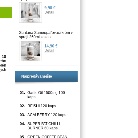
9,90 €
Detail
Suntana Samoopaľovací krém v
spreji 250ml kokos
14,90 €
Detail
jú
18
lebo
elén
mych
Najpredávanejšie
01.
Garlic Oil 1500mg 100
kaps.
02.
REISHI 120 kaps.
03.
ACAI BERRY 120 kaps.
04.
SUPER FAT CHILLI
BURNER 60 kaps.
05.
GREEN COFFEE BEAN