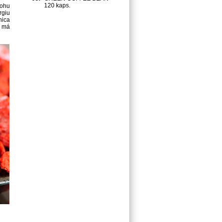
120 kaps.
lohu
rgiu
nica
a má