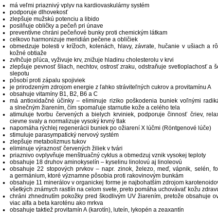
má veľmi priaznivý vplyv na kardiovaskulárny systém
podporuje dlhovekosť
zlepšuje mužskú potenciu a libido
posilňuje obličky a pečeň pri únave
preventívne chráni pečeňové bunky proti chemickým látkam
celkovo harmonizuje meridián pečene a obličiek
obmedzuje bolesti v krížoch, kolenách, hlavy, závrate, hučanie v ušiach a r
kožné obtiaže
zvlhčuje pľúca, vyživuje krv, znižuje hladinu cholesterolu v krvi
zlepšuje pevnosť šliach, nechtov, ostrosť zraku, odstraňuje svetloplachosť a š
slepotu
pôsobí proti zápalu spojiviek
je prirodzeným zdrojom energie z ľahko stráviteľných cukrov a provitamínu A
obsahuje vitamíny B1, B2, B6 a C
má antioxidačné účinky – eliminuje riziko poškodenia buniek voľnými radik
a slnečným žiarením, čím spomaľuje starnutie kože a celého tela
atimuluje tvorbu červených a bielych krviniek, podporuje činnosť čriev, rela
cievne svaly a normalizuje vysoký krvný tlak
napomáha rýchlej regenerácii buniek po ožiarení X lúčmi (Röntgenové lúče)
stimuluje parasympatický nervový systém
zlepšuje metabolizmus tukov
eliminuje výraznosť červených žiliek v tvári
priaznivo ovplyvňuje menštruačný cyklus a obmedzuj vznik vysokej teploty
obsahuje 18 druhov aminokyselín – kyselinu linolovú aj linoleovú
obsahuje 22 stopových prvkov – napr. zinok, železo, meď, vápnik, selén, fo
a germánium, ktoré významne pôsobia proti rakovinovým bunkám
obsahuje 11 minerálov v organickej forme je najbohatším zdrojom karotenoido
všetkých známych rastlín na celom svete, preto pomáha uchovávať kožu zdrav
chráni zhnednutím pokožky pred škodlivým UV žiarením, pretože obsahuje o
viac alfa a beta karoténu ako mrkva
obsahuje taktiež provitamín A (karotín), luteín, lykopén a zeaxantín