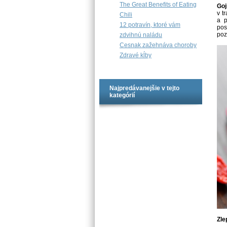
The Great Benefits of Eating
Goj
v t
Chili
a p
12 potravín, ktoré vám
pos
poz
zdvihnú naládu
Cesnak zažehnáva choroby
Zdravé kĺby
Najpredávanejšie v tejto
kategórií
Zle