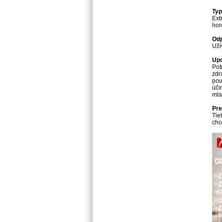
Typ
Ext
hor
Odp
Uží
Upo
Pot
zdr
pou
úči
mla
Pre
Tie
cho