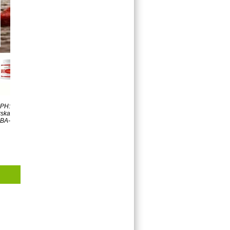
DPH:
rska
-BA-