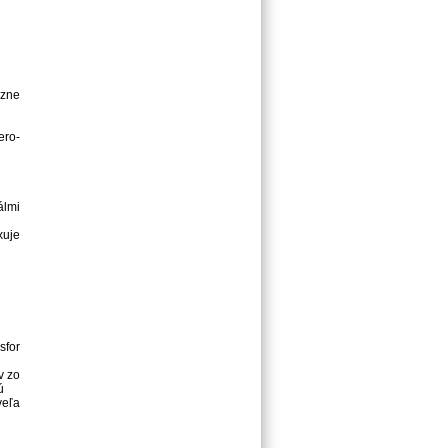
ôzne
ero-
álmi
xuje
sfor
v zo
ú
veľa