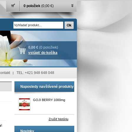
0 položiek
(0,00 €)
0,00 €
(0 položiek)
vstúpiť do košíka
ontakt
TEL: +421 948 648 048
Naposledy navštívené produkty
GOJI BERRY 1000mg
Zrušiť históriu
y:
Novinky