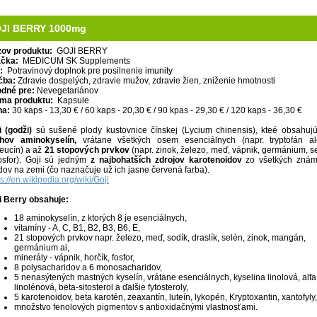
JI BERRY 1000mg
ov produktu:
GOJI BERRY
čka:
MEDICUM SK Supplements
:
Potravinový doplnok pre posilnenie imunity
čba:
Zdravie dospelých, zdravie mužov, zdravie žien, zníženie hmotnosti
dné pre:
Nevegetariánov
ma produktu:
Kapsule
na:
30 kaps - 13,30 € / 60 kaps - 20,30 € / 90 kpas - 29,30 € / 120 kaps - 36,30 €
i (godži)
sú sušené plody kustovnice čínskej (Lycium chinensis), kteé obsahu
hov aminokyselín,
vrátane všetkých osem esenciálnych (napr. tryptofán a
leucín) a až
21 stopových prvkov
(napr. zinok, železo, meď, vápnik, germánium, s
osfor). Goji sú jedným
z najbohatších zdrojov karotenoidov
zo všetkých zná
dov na zemi (čo naznačuje už ich jasne červená farba).
ps://en.wikipedia.org/wiki/Goji
i Berry obsahuje:
18 aminokyselín, z ktorých 8 je esenciálnych,
vitamíny - A, C, B1, B2, B3, B6, E,
21 stopových prvkov napr. železo, meď, sodík, draslík, selén, zinok, mangán,
germánium ai,
minerály - vápnik, horčík, fosfor,
8 polysacharidov a 6 monosacharidov,
5 nenasýtených mastných kyselín, vrátane esenciálnych, kyselina linolová, alfa
linolénová, beta-sitosterol a ďalšie fytosteroly,
5 karotenoidov, beta karotén, zeaxantín, luteín, lykopén, Kryptoxantin, xantofyly,
množstvo fenolových pigmentov s antioxidačnými vlastnosťami.