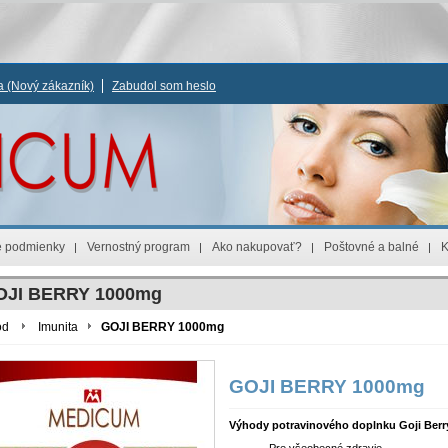
ia
(Nový zákazník)
Zabudol som heslo
 podmienky
Vernostný program
Ako nakupovať?
Poštovné a balné
K
OJI BERRY 1000mg
od
Imunita
GOJI BERRY 1000mg
GOJI BERRY 1000mg
Výhody potravinového doplnku Goji Berr
Pre všeobecné zdravie