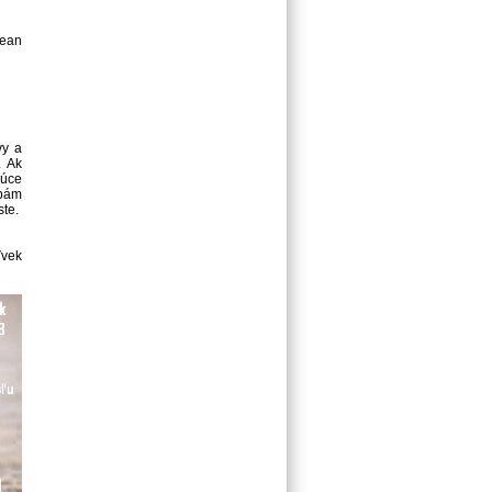
rean
vy a
. Ak
dúce
obám
te.
ľvek