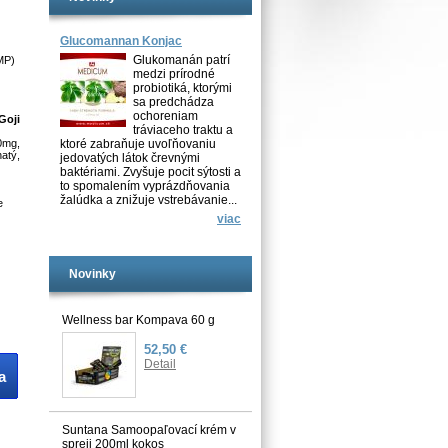
Glucomannan Konjac
Glukomanán patrí
MP)
medzi prírodné
probiotiká, ktorými
sa predchádza
ochoreniam
Goji
tráviaceho traktu a
0mg,
ktoré zabraňuje uvoľňovaniu
atý,
jedovatých látok črevnými
baktériami. Zvyšuje pocit sýtosti a
to spomalením vyprázdňovania
žalúdka a znižuje vstrebávanie...
e
viac
Novinky
Wellness bar Kompava 60 g
52,50 €
Detail
a
Suntana Samoopaľovací krém v
spreji 200ml kokos