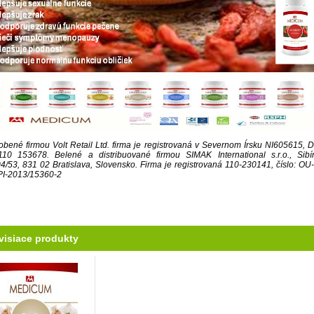
obené firmou Volt Retail Ltd. firma je registrovaná v Severnom Írsku NI605615, 
110 153678.
Belené a distribuované firmou SIMAK International s.r.o., Sibí
4/53, 831 02 Bratislava, Slovensko.
Firma je registrovaná 110-230141, číslo: OU
I-2013/15360-2
visiace produkty