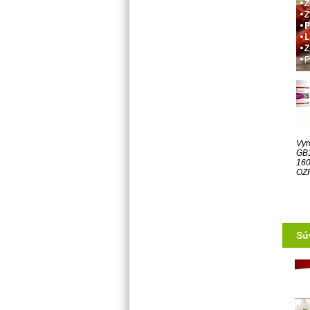
Vyr
GB
160
OZP
Sú