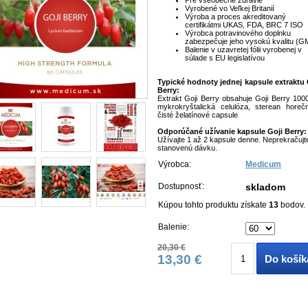
Vyrobené vo Veľkej Britanií
Výroba a proces akreditovaný
certifikátmi UKAS, FDA, BRC 7 ISO
Výrobca potravinového doplnku
zabezpečuje jeho vysokú kvalitu (G
Balenie v uzavretej fólii vyrobenej v
súlade s EU legislatívou
Typické hodnoty jednej kapsule extraktu 
Berry:
Extrakt Goji Berry obsahuje Goji Berry 100
mykrokryštalická celulóza, sterean horečn
čisté želatínové capsule
Odporúčané užívanie kapsule Goji Berry:
Užívajte 1 až 2 kapsule denne. Neprekračujt
stanovenú dávku.
Výrobca:
Medicum
Dostupnosť:
skladom
Kúpou tohto produktu získate
13
bodov.
Balenie:
20,30 €
13,30 €
Do košík