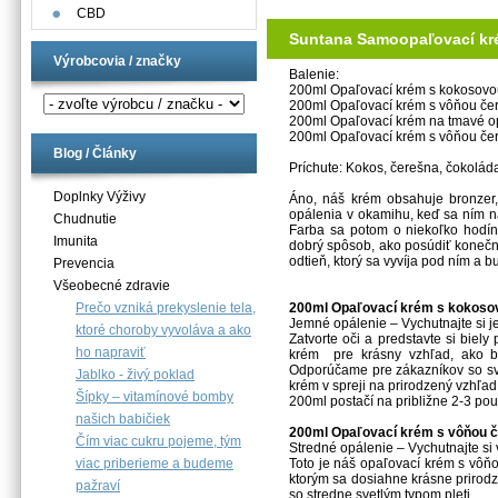
CBD
Suntana Samoopaľovací kré
Výrobcovia / značky
Balenie:
200ml Opaľovací krém s kokosovo
200ml Opaľovací krém s vôňou če
200ml Opaľovací krém na tmavé o
200ml Opaľovací krém s vôňou 
Blog / Články
Príchute: Kokos, čerešna, čokoláda
Doplnky Výživy
Áno, náš krém obsahuje bronzer,
opálenia v okamihu, keď sa ním na
Chudnutie
Farba sa potom o niekoľko hodín
Imunita
dobrý spôsob, ako posúdiť konečný
odtieň, ktorý sa vyvíja pod ním a 
Prevencia
Všeobecné zdravie
200ml Opaľovací krém s kokosov
Prečo vzniká prekyslenie tela,
Jemné opálenie – Vychutnajte si 
ktoré choroby vyvoláva a ako
Zatvorte oči a predstavte si biel
ho napraviť
krém pre krásny vzhľad, ako b
Odporúčame pre zákazníkov so sve
Jablko - živý poklad
krém v spreji na prirodzený vzhľad
Šípky – vitamínové bomby
200ml postačí na približne 2-3 použ
našich babičiek
200ml Opaľovací krém s vôňou č
Čím viac cukru pojeme, tým
Stredné opálenie – Vychutnajte si
Toto je náš opaľovací krém s vôň
viac priberieme a budeme
ktorým sa dosiahne krásne prirod
pažraví
so stredne svetlým typom pleti.