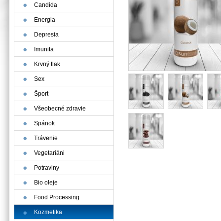
Candida
Energia
Depresia
Imunita
Krvný tlak
Sex
Šport
Všeobecné zdravie
Spánok
Trávenie
Vegetariáni
Potraviny
Bio oleje
Food Processing
Kozmetika