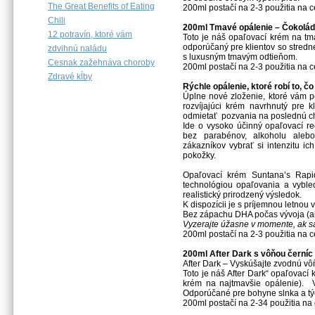
The Great Benefits of Eating
200ml postačí na 2-3 použitia na ce
Chili
200ml Tmavé opálenie – Čokolád
12 potravín, ktoré vám
Toto je náš opaľovací krém na t
odporúčaný pre klientov so stredn
zdvihnú naládu
s luxusným tmavým odtieňom.
Cesnak zažehnáva choroby
200ml postačí na 2-3 použitia na ce
Zdravé kĺby
Rýchle opálenie, ktoré robí to, čo
Úplne nové zloženie, ktoré vám p
rozvíjajúci krém navrhnutý pre kl
odmietať pozvania na poslednú ch
Ide o vysoko účinný opaľovací re
bez parabénov, alkoholu alebo
zákazníkov vybrať si intenzitu i
pokožky.
Opaľovací krém Suntana’s Rapid
technológiou opaľovania a vyble
realistický prirodzený výsledok.
K dispozícii je s príjemnou letnou 
Bez zápachu DHA počas vývoja (ako
Vyzerajte úžasne v momente, ak s
200ml postačí na 2-3 použitia na ce
200ml After Dark s vôňou černíc 
After Dark – Vyskúšajte zvodnú vô
Toto je náš After Dark“ opaľovací
krém na najtmavšie opálenie). V
Odporúčané pre bohyne slnka a týc
200ml postačí na 2-34 použitia na c