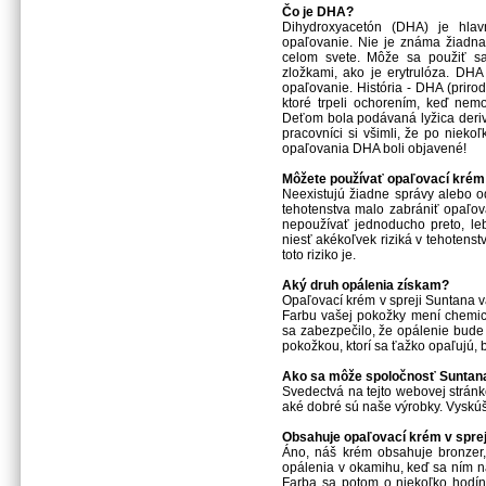
Čo je DHA?
Dihydroxyacetón (DHA) je hlav
opaľovanie. Nie je známa žiadna 
celom svete. Môže sa použiť sa
zložkami, ako je erytrulóza. DH
opaľovanie. História - DHA (priro
ktoré trpeli ochorením, keď nem
Deťom bola podávaná lyžica derivá
pracovníci si všimli, že po niek
opaľovania DHA boli objavené!
Môžete používať opaľovací krém 
Neexistujú žiadne správy alebo o
tehotenstva malo zabrániť opaľov
nepoužívať jednoducho preto, le
niesť akékoľvek riziká v tehoten
toto riziko je.
Aký druh opálenia získam?
Opaľovací krém v spreji Suntana v
Farbu vašej pokožky mení chemic
sa zabezpečilo, že opálenie bude 
pokožkou, ktorí sa ťažko opaľujú, 
Ako sa môže spoločnosť Suntan
Svedectvá na tejto webovej stránk
aké dobré sú naše výrobky. Vyskúš
Obsahuje opaľovací krém v sprej
Áno, náš krém obsahuje bronzer,
opálenia v okamihu, keď sa ním na
Farba sa potom o niekoľko hodín