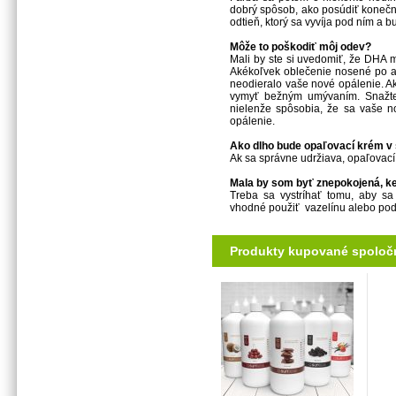
dobrý spôsob, ako posúdiť konečný
odtieň, ktorý sa vyvíja pod ním a 
Môže to poškodiť môj odev?
Mali by ste si uvedomiť, že DHA 
Akékoľvek oblečenie nosené po ap
neodieralo vaše nové opálenie. Ak
vymyť bežným umývaním. Snažte 
nielenže spôsobia, že sa vaše n
opálenie.
Ako dlho bude opaľovací krém v 
Ak sa správne udržiava, opaľovací 
Mala by som byť znepokojená, 
Treba sa vystríhať tomu, aby s
vhodné použiť vazelínu alebo po
Produkty kupované spoloč