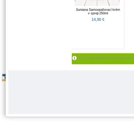
Suntana Samoopaľovací krém
v spreji 250ml
14,90 €
K produktu neboli pridané žiadne kom