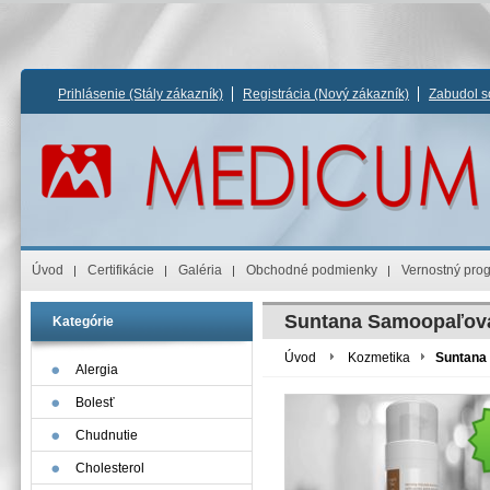
Prihlásenie
(Stály zákazník)
Registrácia
(Nový zákazník)
Zabudol s
Úvod
Certifikácie
Galéria
Obchodné podmienky
Vernostný pro
Suntana Samoopaľovac
Kategórie
Úvod
Kozmetika
Suntana 
Alergia
Bolesť
Chudnutie
Cholesterol