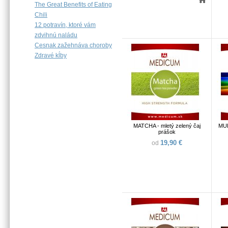
The Great Benefits of Eating
Chili
12 potravín, ktoré vám
zdvihnú naládu
Cesnak zažehnáva choroby
Zdravé kĺby
MATCHA - mletý zelený čaj
MUL
prášok
19,90 €
od