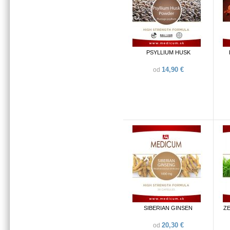
PSYLLIUM HUSK
14,90 €
od
SIBERIAN GINSEN
ZE
20,30 €
od