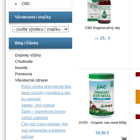
CBD
Výrobcovia / značky
CBD Regeneračný olej
29,- €
od
Blog / Články
Doplnky Výživy
Chudnutie
Imunita
Prevencia
Všeobecné zdravie
Prečo vzniká prekyslenie tela,
ktoré choroby vyvoláva a ako
ho napraviť
Jablko - živý poklad
Šípky – vitamínové bomby
našich babičiek
JUVO - Organic raw meal 600g
Čím viac cukru pojeme, tým
viac priberieme a budeme
59,90 €
pažraví