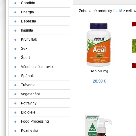
Candida
Zobrazené produkty
1 - 18
z celko
Energia
Depresia
Imunita
Krvný tlak
Sex
Šport
Všeobecné zdravie
Acai 500mg
Spánok
28,90 €
Trávenie
Vegetariáni
Potraviny
Bio oleje
Food Processing
Kozmetika