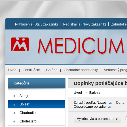
Prihlásenie
(Stály zákazník)
Registrácia
(Nový zákazník)
Zabudol s
Úvod
Certifikácie
Galéria
Obchodné podmienky
Vernostný pro
Doplnky potláčajúce 
Kategórie
Úvod
Bolesť
Alergia
Zoradiť podľa:
Názov
Cena
Bolesť
Odporúčané poradie
Chudnutie
∨
Výrobcovia a parametre
Cholesterol