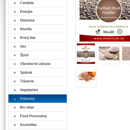
Candida
Energia
Depresia
Imunita
Krvný tlak
Sex
Šport
Všeobecné zdravie
Spánok
Trávenie
Vegetariáni
Potraviny
Bio oleje
Food Processing
Kozmetika