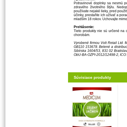
Potravinové doplnky sa nesmú po
zdravého životného štýlu. Nedo
používate nejaké lieky, pred použi
účinky, prestaňte ich užívať a po
mladším 18 rokov. Uchovajte mimo
Prehlásenie:
Tieto produkty nie sú určené na 
chorobám.
Vyrobené firmou Volt Retail Ltd. 
GB110 153678.
Belené a distrib
Sibírska 1604/53, 831 02 Bratisla
ObU-BA-OZPI-2012/12498-2, ICO
Súvisiace produkty