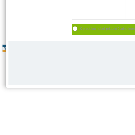
K produktu neboli pridané žiadne kom