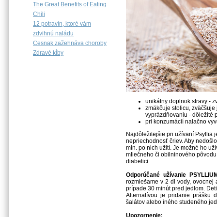
The Great Benefits of Eating
Chili
12 potravín, ktoré vám
zdvihnú naládu
Cesnak zažehnáva choroby
Zdravé kĺby
unikátny doplnok stravy - 
zmäkčuje stolicu, zväčšuj
vyprázdňovaniu - dôležité 
pri konzumácií nalačno vyv
Najdôležitejšie pri užívaní Psyllia
nepriechodnosť čriev. Aby nedošlo 
min. po nich užití. Je možné ho už
mliečneho či obilninového pôvodu.
diabetici.
Odporúčané užívanie PSYLLIU
rozmiešame v 2 dl vody, ovocnej 
prípade 30 minút pred jedlom. Deti
Alternatívou je pridanie prášku 
šalátov alebo iného studeného jed
Upozornenie: