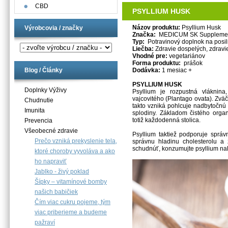
CBD
PSYLLIUM HUSK
Názov produktu:
Psyllium Husk
Výrobcovia / značky
Značka:
MEDICUM SK Suppleme
Typ:
Potravinový doplnok na posi
Liečba:
Zdravie dospelých, zdravi
Vhodné pre:
vegetariánov
Forma produktu:
prášok
Dodávka:
1 mesiac +
Blog / Články
PSYLLIUM HUSK
Doplnky Výživy
Psyllium je rozpustná vláknina
vajcovitého (Plantago ovata). Zväčš
Chudnutie
takto vzniká pohlcuje nadbytočnú 
Imunita
splodiny. Základom čistého orga
totiž každodenná stolica.
Prevencia
Všeobecné zdravie
Psyllium taktiež podporuje sprá
Prečo vzniká prekyslenie tela,
správnu hladinu cholesterolu a 
schudnúť, konzumujte psyllium nala
ktoré choroby vyvoláva a ako
ho napraviť
Jablko - živý poklad
Šípky – vitamínové bomby
našich babičiek
Čím viac cukru pojeme, tým
viac priberieme a budeme
pažraví