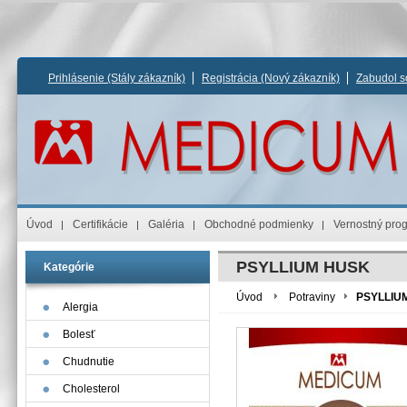
Prihlásenie
(Stály zákazník)
Registrácia
(Nový zákazník)
Zabudol s
Úvod
Certifikácie
Galéria
Obchodné podmienky
Vernostný pro
PSYLLIUM HUSK
Kategórie
Úvod
Potraviny
PSYLLIU
Alergia
Bolesť
Chudnutie
Cholesterol