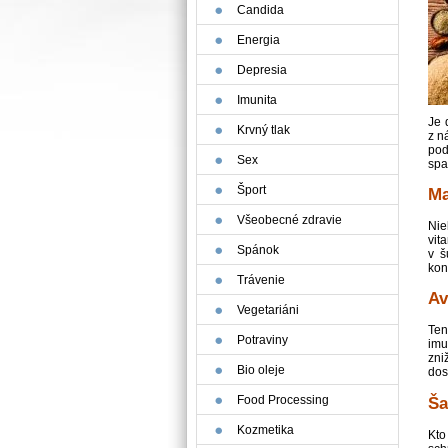
Candida
Energia
Depresia
Imunita
Je 
Krvný tlak
z n
pod
Sex
spa
Šport
Ma
Všeobecné zdravie
Nie
vit
Spánok
v š
kon
Trávenie
Av
Vegetariáni
Ten
Potraviny
imu
zni
Bio oleje
dos
Food Processing
Ša
Kozmetika
Kto