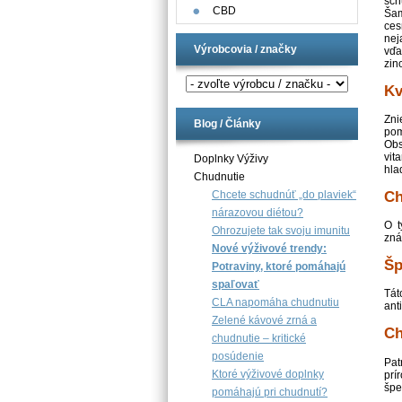
sch
CBD
Šam
ces
nej
Výrobcovia / značky
vďa
zin
Kv
Zni
Blog / Články
pom
Obs
vit
Doplnky Výživy
hla
Chudnutie
Ch
Chcete schudnúť „do plaviek“
nárazovou diétou?
O t
Ohrozujete tak svoju imunitu
zná
Nové výživové trendy:
Šp
Potraviny, ktoré pomáhajú
spaľovať
Tát
CLA napomáha chudnutiu
ant
Zelené kávové zrná a
Ch
chudnutie – kritické
posúdenie
Pat
Ktoré výživové doplnky
prí
špe
pomáhajú pri chudnutí?