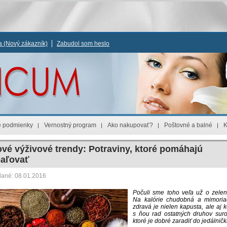
ia
(Nový zákazník)
Zabudol som heslo
 podmienky
Vernostný program
Ako nakupovať?
Poštovné a balné
K
vé výživové trendy: Potraviny, ktoré pomáhajú
aľovať
dané: 08.01.2016
Počuli sme toho veľa už o zelen
Na kalórie chudobná a mimori
zdravá je nielen kapusta, ale aj k
s ňou rad ostatných druhov suro
ktoré je dobré zaradiť do jedálničk