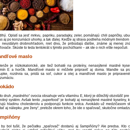
dlhý. Oplatí sa jesť mrkvu, papriku, paradajky, zeler, pomáhajú chili papričky, ub
ás aj po konzumácii uhorky, a tak ďalej. Keďže aj strava podlieha módnym trendom 
 neustálym drobnohľadom, niet divu, že pribúdajú ďalšie, známe aj menej z
ľovače. Skúste to teda tentokrát s týmito pochúťkami – ak ste o nich ešte nepočuli.
ndľové maslo
lenže je nízkokalorické, ale tiež bohaté na proteíny, nenasýtené mastné kysel
amín E a horčík. Mandľové maslo si môžete pripraviť aj doma. Mandle sa pr
upke, rozdrvia sa, pridá sa soľ, cukor a olej a mandľové maslo je pripraven
zumáciu.
okádo
to druh „mastného“ ovocia obsahuje veľa vitamínu E, ktorý je dôležitý obzvlášť pre
nitný systém. Avšak tento „superfood“ je bohatý aj nenasýtené mastné kyseliny, k
žujú hladinu cholesterolu a podporujú funkcie srdca. Avokádo už medzičasom st
tať aj nálepku „pre ženy“, pretože okrem toho, že ide o spaľovač, skutočne omladzu
mpiňóny
 by bol tušil, že pečiatku „spaľovač“ dostanú aj šampiňóny? Ale predsa. Kto 