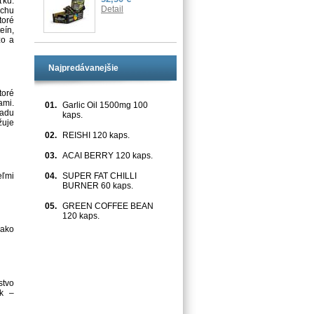
ťku.
Detail
ochu
toré
eín,
zo a
Najpredávanejšie
toré
ami.
01.
Garlic Oil 1500mg 100
radu
kaps.
žuje
02.
REISHI 120 kaps.
03.
ACAI BERRY 120 kaps.
04.
SUPER FAT CHILLI
eľmi
BURNER 60 kaps.
05.
GREEN COFFEE BEAN
120 kaps.
 ako
stvo
ok –