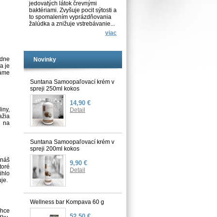
jedovatých látok črevnými
baktériami. Zvyšuje pocit sýtosti a
to spomalením vyprázdňovania
žalúdka a znižuje vstrebávanie...
viac
udne
Novinky
a je
náme
Suntana Samoopaľovací krém v
spreji 250ml kokos
14,90 €
iny,
Detail
ažia
é na
Suntana Samoopaľovací krém v
spreji 200ml kokos
 náš
9,90 €
toré
Detail
ihlo
je.
Wellness bar Kompava 60 g
chce
52,50 €