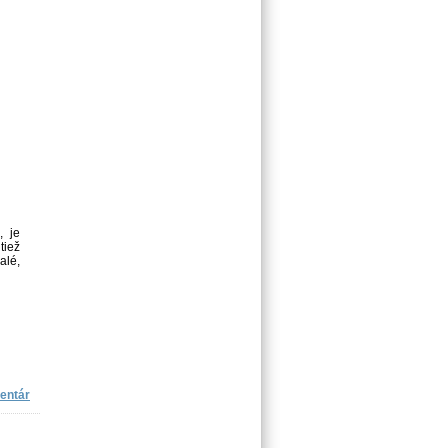
, je
tiež
alé,
entár