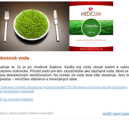
kosová voda
ahuje to, čo je pri chudnutí žiadúce. Keďže má nízky obsah kalórií a cukru
rodzene izotonická. Pôsobí preto pre telo zázračnejšie ako obyčajná voda, ktorá sa 
ýva detoxikačným skrášľovačom. Na rozdiel od vody teda ešte obsahuje, hoci m
 predsa – množstvo vitamínov a minerálnych látok.
p://zdravie.pravda.sk/zdrava-vyziva/clanok/374148-nove-vyzivove-trendy-potraviny-
re-pomahaju-spalovat/
ť na zoznam článkov
článku neboli pridané žiadne komentáre
vložiť nový kom