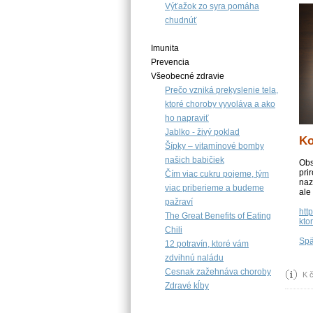
Výťažok zo syra pomáha
chudnúť
Imunita
Prevencia
Všeobecné zdravie
Prečo vzniká prekyslenie tela,
ktoré choroby vyvoláva a ako
ho napraviť
Jablko - živý poklad
Ko
Šípky – vitamínové bomby
našich babičiek
Obs
pri
Čím viac cukru pojeme, tým
naz
viac priberieme a budeme
ale
pažraví
htt
The Great Benefits of Eating
kto
Chili
Spä
12 potravín, ktoré vám
zdvihnú naládu
Cesnak zažehnáva choroby
K 
Zdravé kĺby