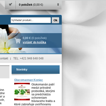
0 položiek
(0,00 €)
0,00 €
(0 položiek)
vstúpiť do košíka
ontakt
TEL: +421 948 648 048
Novinky
Glucomannan Konjac
Glukomanán patrí
medzi prírodné
ine.
probiotiká, ktorými
adne
sa predchádza
el a
ochoreniam
vín,
tráviaceho traktu a
a.
ktoré zabraňuje uvoľňovaniu