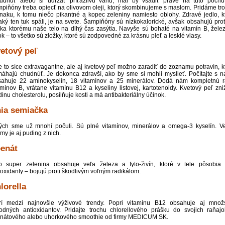
udnúť alebo si udržať príťažlivú váhu, mal by vsadiť práve na túto pochú
piňóny treba opiecť na olivovom oleji, ktorý skombinujeme s maslom. Pridáme tr
naku, k tomu niečo pikantné a kopec zeleniny namiesto oblohy. Zdravé jedlo, k
aký ten tuk spáli, je na svete. Šampiňóny sú nízkokalorické, avšak obsahujú prot
ka ktorému naše telo na dlhý čas zasýtia. Navyše sú bohaté na vitamín B, žele
ok – to všetko sú zložky, ktoré sú zodpovedné za krásnu pleť a lesklé vlasy.
etový peľ
e to síce extravagantne, ale aj kvetový peľ možno zaradiť do zoznamu potravín, k
áhajú chudnúť. Je dokonca zdravší, ako by sme si mohli myslieť. Počítajte s n
ahuje 22 aminokyselín, 18 vitamínov a 25 minerálov. Dodá nám kompletnú 
amínov B, vrátane vitamínu B12 a kyseliny listovej, kartotenoidy. Kvetový peľ zni
dinu cholesterolu, posilňuje kosti a má antibakteriálny účinok.
ia semiačka
ých sme už mnohí počuli. Sú plné vitamínov, minerálov a omega-3 kyselín. V
my je aj puding z nich.
enát
o super zelenina obsahuje veľa železa a fyto-živín, ktoré v tele pôsobia
ioxidanty – bojujú proti škodlivým voľným radikálom.
lorella
rí medzi najnovšie výživové trendy. Popri vitamínu B12 obsahuje aj množ
rodných antioxidantov. Pridajte trochu chlorellového prášku do svojich raňaj
nátového alebo uhorkového smoothie od firmy MEDICUM SK.