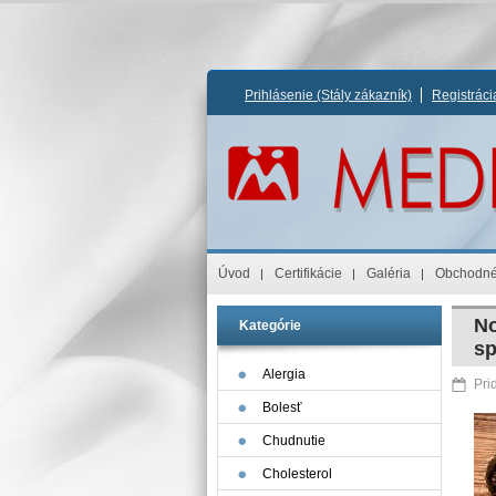
Prihlásenie
(Stály zákazník)
Registrác
Úvod
Certifikácie
Galéria
Obchodné
No
Kategórie
sp
Alergia
Pri
Bolesť
Chudnutie
Cholesterol